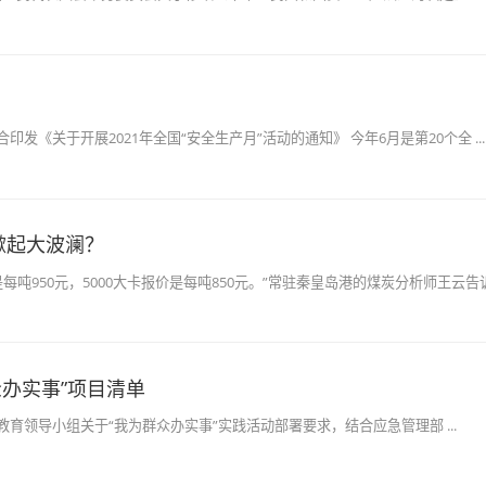
《关于开展2021年全国“安全生产月”活动的通知》 今年6月是第20个全 ...
掀起大波澜？
每吨950元，5000大卡报价是每吨850元。”常驻秦皇岛港的煤炭分析师王云告诉 .
办实事”项目清单
育领导小组关于“我为群众办实事”实践活动部署要求，结合应急管理部 ...