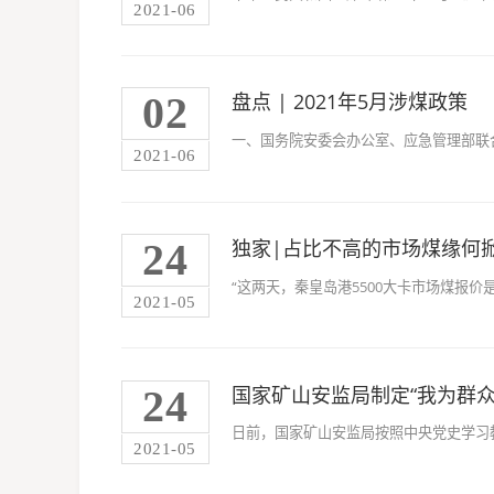
2021-06
02
盘点 | 2021年5月涉煤政策
一、国务院安委会办公室、应急管理部联合印发
2021-06
24
独家|占比不高的市场煤缘何
“这两天，秦皇岛港5500大卡市场煤报价是
2021-05
24
国家矿山安监局制定“我为群众
日前，国家矿山安监局按照中央党史学习教
2021-05