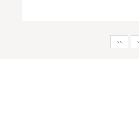
<<
关于我们
要闻动态
文化
集团简介
集团要闻
企业
下属企业
企业动态
企业
企业文化
媒体焦点
安全
发展历程
行业资讯
职工
奖状荣誉
通知公告
班组