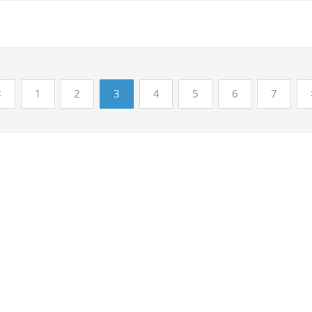
<
1
2
3
4
5
6
7
资讯
联系我们

党建
金年会金字招牌诚信
文化

86-647-2479002
生产

86-647-2479099
文苑

jfjzzx2022@826.cn
风采