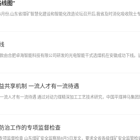
线图”
年5月份,山东省煤矿智慧化建设和智能化改造论坛召开后,我省及时消化吸收院士
线
一款由合肥卓海智能科技有限公司研发的光电智能干式选煤机在安徽成功下线。
益共享机制 一流人才有一流待遇
 一流人才有一流待遇 通过对动力煤精深加工工艺技术研究，中国平煤神马集团
防治工作的专项监督检查
专项监督检查 山东煤矿安全监察局8月5日发文，要求全省各级煤矿安全监管检