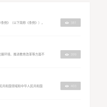
381
作条例》（以下简称《条例》），

399
发展环境、推进教育改革等方面不

403
人民共和国领域和中华人民共和国
