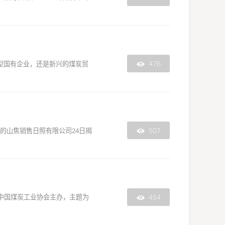
476
大型国有企业，还是新兴的煤炭贸

507
的山焦销售日照有限公司24日揭

454
由中国煤炭工业协会主办，主题为
