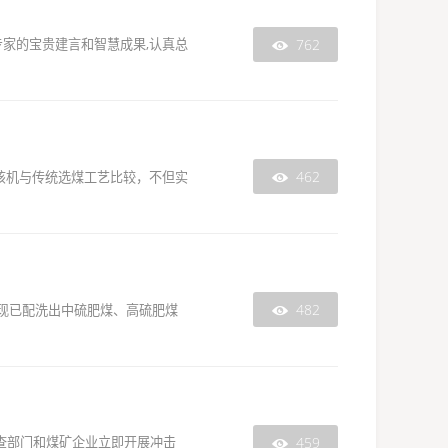
762
专家的宝贵建言和智慧成果,认真总

462
该机与传统选煤工艺比较，不但实

482
现已配洗出中硫肥煤、高硫肥煤

459
查部门和煤矿企业立即开展冲击
