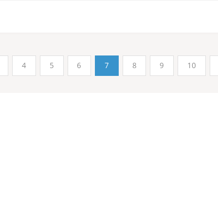
4
5
6
7
8
9
10
资讯
联系我们

党建
金年会金字招牌诚信
文化

86-647-2479002
生产

86-647-2479099
文苑

jfjzzx2022@826.cn
风采