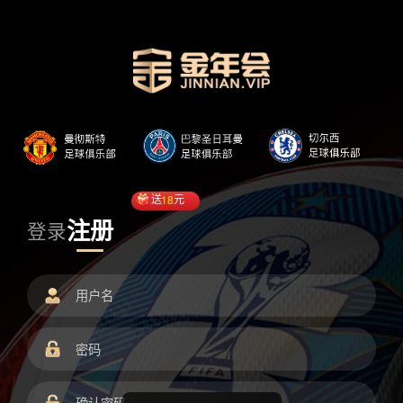
送
18
元
注册
登录