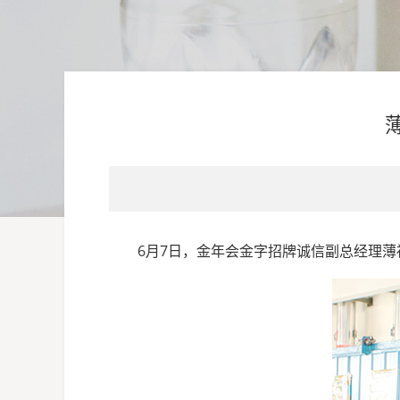
6
月
7
日，金年会金字招牌诚信副总经理薄